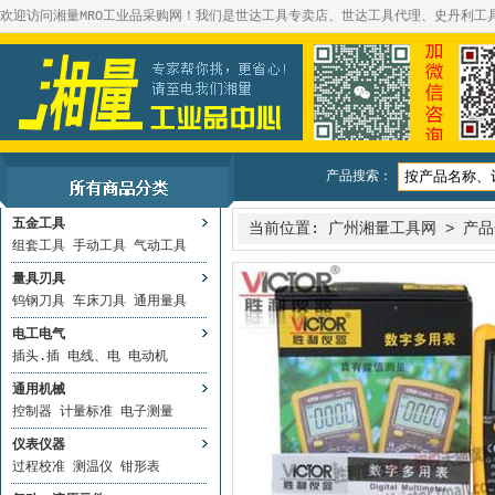
欢迎访问湘量MRO工业品采购网！我们是世达工具专卖店、世达工具代理、史丹利工
产品搜索：
五金工具
当前位置:
广州湘量工具网
>
产品
组套工具
手动工具
气动工具
量具刃具
钨钢刀具
车床刀具
通用量具
电工电气
插头.插
电线、电
电动机
通用机械
控制器
计量标准
电子测量
仪表仪器
过程校准
测温仪
钳形表