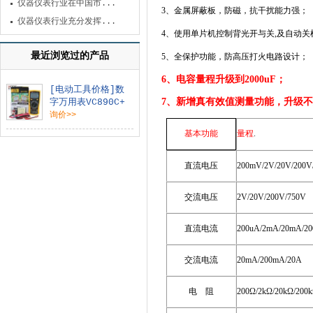
仪器仪表行业在中国市...
3
、金属屏蔽板，防磁，抗干扰能力强；
仪器仪表行业充分发挥...
4
、使用单片机控制背光开与关
,
及自动关
最近浏览过的产品
5
、全保护功能，防高压打火电路设计；
6、电容量程升级到2000uF；
[电动工具价格]数
7、新增真有效值测量功能，升级
字万用表VC890C+
询价>>
量程
.
基本功能
直流电压
200mV/2V/20V/200V
交流电压
2V/20V/200V/750V
直流电流
200uA/2mA/20mA/2
交流电流
20mA/200mA/20A
电
阻
200
Ω
/2k
Ω
/20k
Ω
/200k