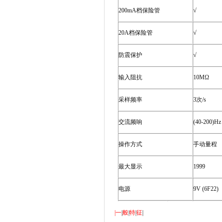
200mA
档保险管
√
20A
档保险管
√
防震保护
√
输入阻抗
10M
Ω
采样频率
3
次
/s
交流频响
(40-200)Hz
操作方式
手动量程
最大显示
1999
电源
9V (6F22)
|
一
|
般
|
特
|
征
|