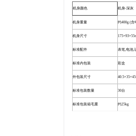
机身
-
深灰
机身颜色
机身重量
约
400g (
含
机身尺寸
175
×
93
×
55
标准配件
表笔
,
电池
,
标准内包装
彩盒
外包装尺寸
40.5
×
35
×
4
标准包装数量
30
台
标准包装箱毛重
约
25kg