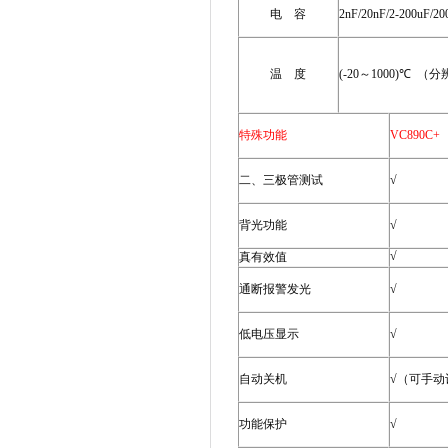
电
容
2nF/20nF/2-200uF/20
温
度
(-20
～
1000)
℃
（分
特殊功能
VC890C+
二、三极管测试
√
背光功能
√
√
真有效值
通断报警发光
√
低电压显示
√
自动关机
√（可手动
功能保护
√