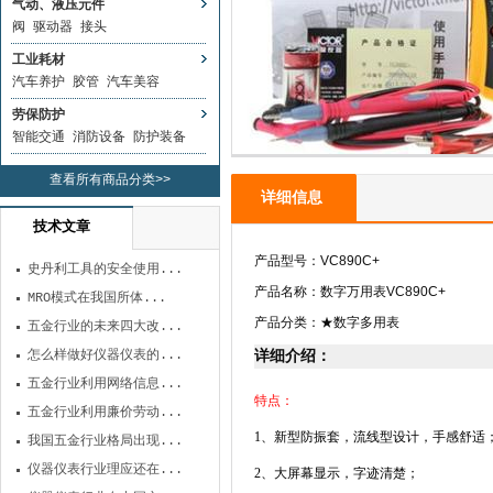
气动、液压元件
阀
驱动器
接头
工业耗材
汽车养护
胶管
汽车美容
劳保防护
智能交通
消防设备
防护装备
查看所有商品分类>>
详细信息
技术文章
产品型号：VC890C+
史丹利工具的安全使用...
产品名称：数字万用表VC890C+
MRO模式在我国所体...
产品分类：
★
数字多用表
五金行业的未来四大改...
怎么样做好仪器仪表的...
详细介绍：
五金行业利用网络信息...
特点：
五金行业利用廉价劳动...
1
、新型防振套，流线型设计，手感舒适
我国五金行业格局出现...
仪器仪表行业理应还在...
2
、大屏幕显示，字迹清楚；