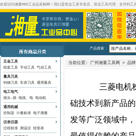
欢迎访问湘量MRO工业品采购网！我们是世达工具专卖店、世达工具代理、史丹利工
产品搜索：
五金工具
当前位置:
广州湘量工具网
>
品牌
组套工具
手动工具
气动工具
量具刃具
钨钢刀具
车床刀具
通用量具
三菱电机株
电工电气
插头.插
电线、电
电动机
础技术到新产品的
通用机械
控制器
计量标准
电子测量
发等广泛领域中，
仪表仪器
过程校准
测温仪
钳形表