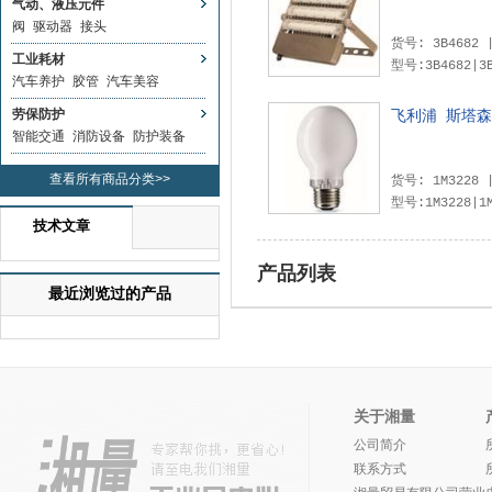
气动、液压元件
阀
驱动器
接头
货号: 3B4682
工业耗材
型号:3B4682|3B4683|3B
汽车养护
胶管
汽车美容
劳保防护
飞利浦 斯塔
智能交通
消防设备
防护装备
查看所有商品分类>>
货号: 1M3228
型号:1M3228|1M3229|1M323
技术文章
产品列表
最近浏览过的产品
关于湘量
公司简介
联系方式