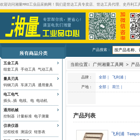
欢迎访问湘量MRO工业品采购网！我们是世达工具专卖店、世达工具代理、史丹利工
产品搜索：
五金工具
当前位置:
广州湘量工具网
>
产品
组套工具
手动工具
气动工具
品牌：
全部
｜
飞利浦
｜
量具刃具
钨钢刀具
车床刀具
通用量具
产地：
全部
｜
荷兰
｜
电工电气
插头.插
电线、电
电动机
通用机械
产品列表
控制器
计量标准
电子测量
仪表仪器
过程校准
测温仪
钳形表
飞利浦 Temp