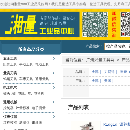
欢迎访问湘量MRO工业品采购网！我们是世达工具专卖店、世达工具代理、史丹利工
产品搜索：
五金工具
当前位置:
广州湘量工具网
>
产品
组套工具
手动工具
气动工具
品牌：
全部
｜
力易得
｜
里奇（
量具刃具
钨钢刀具
车床刀具
通用量具
产地：
全部
｜
美国
｜
电工电气
插头.插
电线、电
电动机
通用机械
产品列表
控制器
计量标准
电子测量
仪表仪器
过程校准
测温仪
钳形表
Ridgid 滚钩