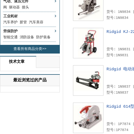
气动、液压元件
阀
驱动器
接头
工业耗材
型号:1N9834
汽车养护
胶管
汽车美容
劳保防护
Ridgid KJ
智能交通
消防设备
防护装备
查看所有商品分类>>
型号:1N9831
技术文章
Ridgid 电动
最近浏览过的产品
型号:1N9837
Ridgid 6
型号:1P7874