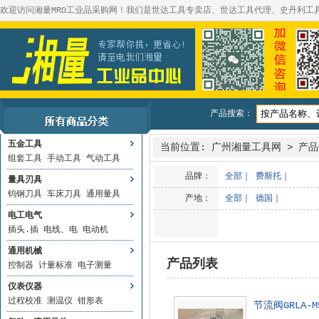
欢迎访问湘量MRO工业品采购网！我们是世达工具专卖店、世达工具代理、史丹利工
产品搜索：
五金工具
当前位置:
广州湘量工具网
>
产品
组套工具
手动工具
气动工具
品牌：
全部
｜
费斯托
｜
量具刃具
钨钢刀具
车床刀具
通用量具
产地：
全部
｜
德国
｜
电工电气
插头.插
电线、电
电动机
通用机械
产品列表
控制器
计量标准
电子测量
仪表仪器
过程校准
测温仪
钳形表
节流阀GRLA-M5