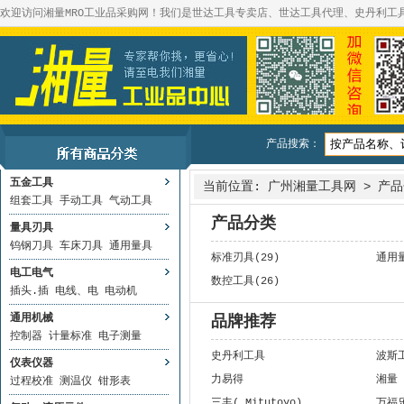
欢迎访问湘量MRO工业品采购网！我们是世达工具专卖店、世达工具代理、史丹利工
产品搜索：
五金工具
当前位置:
广州湘量工具网
>
产品
组套工具
手动工具
气动工具
产品分类
量具刃具
钨钢刀具
车床刀具
通用量具
标准刃具(29)
通用量
电工电气
数控工具(26)
插头.插
电线、电
电动机
通用机械
品牌推荐
控制器
计量标准
电子测量
史丹利工具
波斯
仪表仪器
力易得
湘量
过程校准
测温仪
钳形表
三丰( Mitutoyo)
万福乐