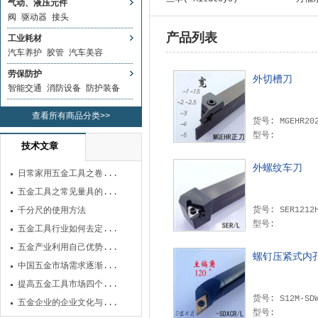
气动、液压元件
阀
驱动器
接头
产品列表
工业耗材
汽车养护
胶管
汽车美容
劳保防护
外切槽刀
智能交通
消防设备
防护装备
查看所有商品分类>>
货号: MGEHR20
型号:
技术文章
外螺纹车刀
日常家用五金工具之卷...
五金工具之常见量具的...
货号: SER1212
千分尺的使用方法
型号:
五金工具行业如何去定...
五金产业利用自己优势...
螺钉压紧式内
中国五金市场需求逐渐...
提高五金工具市场四个...
货号: S12M-SD
五金企业的企业文化与...
型号: