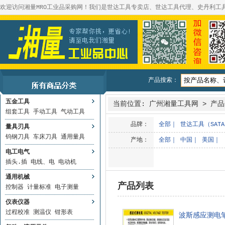
欢迎访问湘量MRO工业品采购网！我们是世达工具专卖店、世达工具代理、史丹利工
产品搜索：
五金工具
当前位置:
广州湘量工具网
>
产品
组套工具
手动工具
气动工具
品牌：
全部
｜
世达工具（SAT
量具刃具
钨钢刀具
车床刀具
通用量具
产地：
全部
｜
中国
｜
美国
｜
电工电气
插头.插
电线、电
电动机
通用机械
产品列表
控制器
计量标准
电子测量
仪表仪器
过程校准
测温仪
钳形表
波斯感应测电