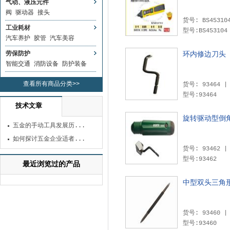
气动、液压元件
阀
驱动器
接头
货号: BS4531
工业耗材
型号:BS453104
汽车养护
胶管
汽车美容
劳保防护
环内修边刀头
智能交通
消防设备
防护装备
查看所有商品分类>>
型号:93464
技术文章
旋转驱动型倒
五金的手动工具发展历...
如何探讨五金企业适者...
型号:93462
最近浏览过的产品
中型双头三角
型号:93460