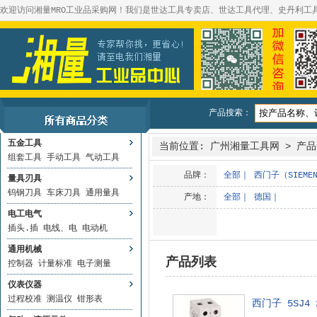
欢迎访问湘量MRO工业品采购网！我们是世达工具专卖店、世达工具代理、史丹利工
产品搜索：
五金工具
当前位置:
广州湘量工具网
>
产品
组套工具
手动工具
气动工具
品牌：
全部
｜
西门子（SIEME
量具刃具
钨钢刀具
车床刀具
通用量具
产地：
全部
｜
德国
｜
电工电气
插头.插
电线、电
电动机
通用机械
产品列表
控制器
计量标准
电子测量
仪表仪器
过程校准
测温仪
钳形表
西门子 5SJ4