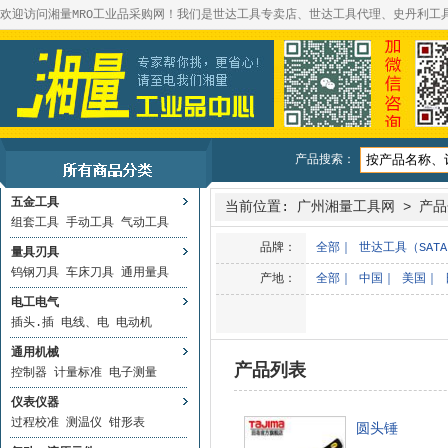
欢迎访问湘量MRO工业品采购网！我们是世达工具专卖店、世达工具代理、史丹利工
产品搜索：
五金工具
当前位置:
广州湘量工具网
>
产品
组套工具
手动工具
气动工具
品牌：
全部
｜
世达工具（SAT
量具刃具
钨钢刀具
车床刀具
通用量具
产地：
全部
｜
中国
｜
美国
｜
电工电气
插头.插
电线、电
电动机
通用机械
产品列表
控制器
计量标准
电子测量
仪表仪器
过程校准
测温仪
钳形表
圆头锤