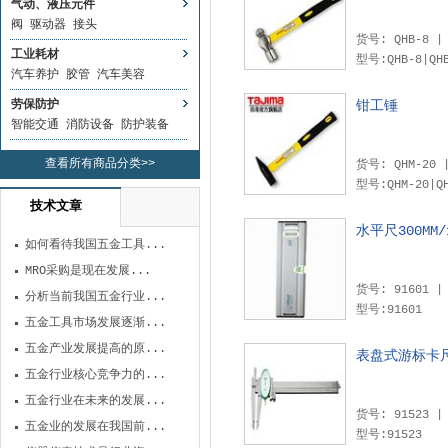
气动、液压元件
阀
驱动器
接头
货号: QHB-8 
工业耗材
型号:QHB-8|QHB
汽车养护
胶管
汽车美容
劳保防护
钳工锤
智能交通
消防设备
防护装备
查看所有商品分类>>
货号: QHM-20
型号:QHM-20|QH
技术文章
水平尺300MM/
如何看待我国五金工具...
MRO采购是现在发展...
分析当前我国五金行业...
型号:91601
五金工具市场发展逐渐...
五金产业发展提高的原...
表盘式游标卡尺0
五金行业核心竞争力的...
五金行业在未来的发展...
五金业的发展在我国前...
型号:91523