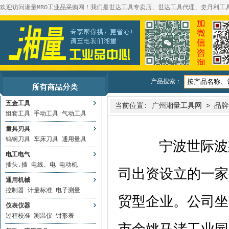
欢迎访问湘量MRO工业品采购网！我们是世达工具专卖店、世达工具代理、史丹利工
产品搜索：
五金工具
当前位置:
广州湘量工具网
>
品牌
组套工具
手动工具
气动工具
量具刃具
钨钢刀具
车床刀具
通用量具
宁波世际波斯工
电工电气
插头.插
电线、电
电动机
司出资设立的一家
通用机械
控制器
计量标准
电子测量
贸型企业。公司坐
仪表仪器
过程校准
测温仪
钳形表