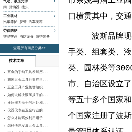
市余姚马渚工业园
气动、液压元件
阀
驱动器
接头
口横贯其中，交通
工业耗材
汽车养护
胶管
汽车美容
劳保防护
波斯品牌现
智能交通
消防设备
防护装备
查看所有商品分类>>
手类、组套类、液
技术文章
类、园林类等
300
五金的手动工具发展历...
我国五金工具行业在世...
市、自治区设立了
五金工具产业集群组织...
如何去解决液压扳手的...
等五十多个国家和
液压扭力扳手的用处和...
仪器仪表在五金行业的...
个国家注册了
波斯
怎么才能高效利用钳子
怎样快速发展五金工具...
量管理体系认证，