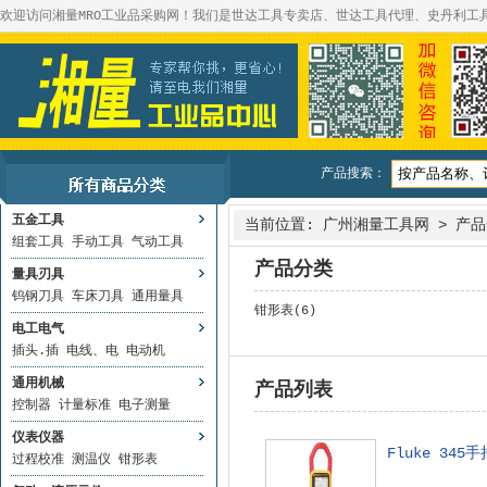
欢迎访问湘量MRO工业品采购网！我们是世达工具专卖店、世达工具代理、史丹利工
产品搜索：
五金工具
当前位置:
广州湘量工具网
>
产品
组套工具
手动工具
气动工具
产品分类
量具刃具
钨钢刀具
车床刀具
通用量具
钳形表(6)
电工电气
插头.插
电线、电
电动机
通用机械
产品列表
控制器
计量标准
电子测量
仪表仪器
Fluke 34
过程校准
测温仪
钳形表