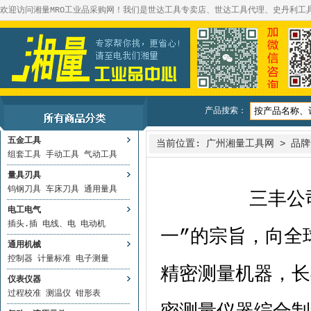
欢迎访问湘量MRO工业品采购网！我们是世达工具专卖店、世达工具代理、史丹利工
产品搜索：
五金工具
当前位置:
广州湘量工具网
>
品牌
组套工具
手动工具
气动工具
量具刃具
钨钢刀具
车床刀具
通用量具
三丰公司
电工电气
插头.插
电线、电
电动机
一”的宗旨，向全
通用机械
控制器
计量标准
电子测量
精密测量机器，长
仪表仪器
过程校准
测温仪
钳形表