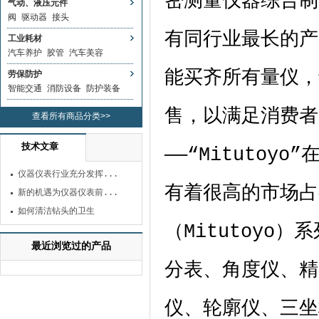
密测量仪器综合制
气动、液压元件
阀
驱动器
接头
有同行业最长的产
工业耗材
汽车养护
胶管
汽车美容
能买齐所有量仪，
劳保防护
智能交通
消防设备
防护装备
售，以满足消费者
查看所有商品分类>>
技术文章
——“
Mitutoyo”
仪器仪表行业充分发挥...
有着很高的市场占
新的机遇为仪器仪表前...
如何清洁钻头的卫生
（
Mitutoyo
）系
最近浏览过的产品
分表、角度仪、精
仪、轮廓仪、三坐