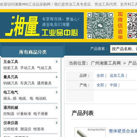
欢迎访问湘量MRO工业品采购网！我们是世达工具专卖店、世达工具代理、史丹利工
产品搜索：
五金工具
当前位置:
广州湘量工具网
>
产品
组套工具
手动工具
气动工具
品牌：
全部
｜
远东工具
｜
量具刃具
钨钢刀具
车床刀具
通用量具
产地：
全部
｜
中国
｜
电工电气
插头.插
电线、电
电动机
通用机械
产品列表
控制器
计量标准
电子测量
仪表仪器
过程校准
测温仪
钳形表
整体硬质合金