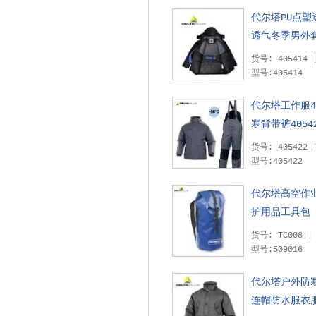
代尔塔PU点
透气冬季男外
货号: 405414
型号:405414
代尔塔工作服4
寒背带裤4054
货号: 405422
型号:405422
代尔塔高空作
护用品工具包
货号: TC008 
型号:509016
代尔塔户外防
连帽防水服衣