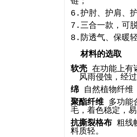
链；
6.护肘、护肩、
7.三合一款，可
8.防透气、保暖
材料的选取
软壳
在功能上有
风雨侵蚀，
经过
绵
自然植物纤维
聚酯纤维
多功能
毛，着色稳定，易
抗撕裂格布
粗线
料质轻。