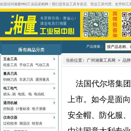
欢迎访问湘量MRO工业品采购网！我们是世达工具专卖店、世达工具代理、史丹利工
产品搜索：
五金工具
当前位置:
广州湘量工具网
>
品牌
组套工具
手动工具
气动工具
量具刃具
钨钢刀具
车床刀具
通用量具
法国代尔塔集团
电工电气
插头.插
电线、电
电动机
上市。如今是面向
通用机械
控制器
计量标准
电子测量
安全帽、防化服、
仪表仪器
过程校准
测温仪
钳形表