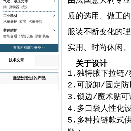
由法国意大利专业
气动、液压元件
阀
驱动器
接头
质的选用、做工的
工业耗材
汽车养护
胶管
汽车美容
服装不断变化的理
劳保防护
智能交通
消防设备
防护装备
实用、时尚休闲。
查看所有商品分类>>
技术文章
关于设计
1.独特腋下拉链
/
最近浏览过的产品
2.可脱卸
/
固定防
3.锁边
/
魔术贴可
4.多口袋人性化
5.多种拉链款式