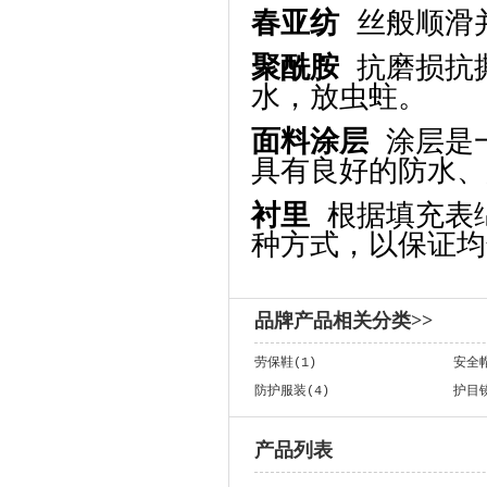
春亚纺
丝般顺滑
聚酰胺
抗磨损抗
水，放虫蛀。
面料涂层
涂层是
具有良好的防水、
衬里
根据填充表
种方式，以保证均
品牌产品相关分类>>
劳保鞋(1)
安全帽
防护服装(4)
护目镜
产品列表