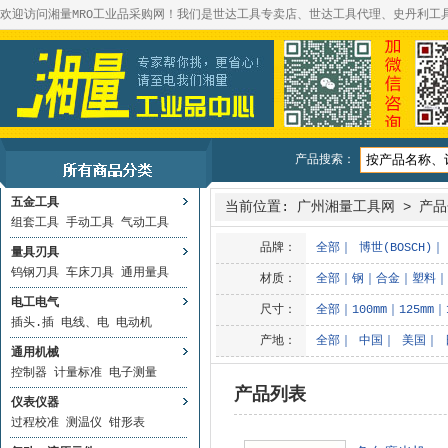
欢迎访问湘量MRO工业品采购网！我们是世达工具专卖店、世达工具代理、史丹利工
产品搜索：
五金工具
当前位置:
广州湘量工具网
>
产品
组套工具
手动工具
气动工具
品牌：
全部
｜
博世(BOSCH)
量具刃具
钨钢刀具
车床刀具
通用量具
材质：
全部
｜
钢
｜
合金
｜
塑料
｜
电工电气
尺寸：
全部
｜
100mm
｜
125mm
｜
插头.插
电线、电
电动机
产地：
全部
｜
中国
｜
美国
｜
通用机械
控制器
计量标准
电子测量
产品列表
仪表仪器
过程校准
测温仪
钳形表