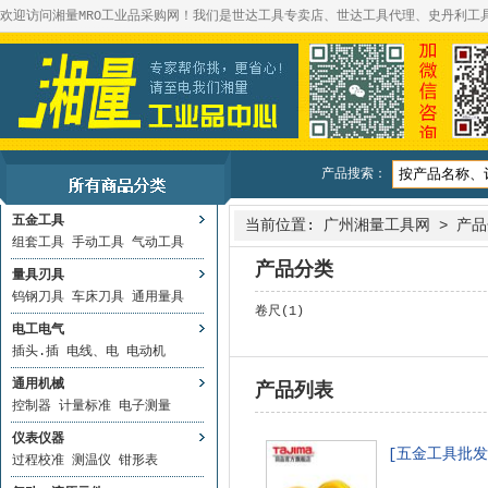
欢迎访问湘量MRO工业品采购网！我们是世达工具专卖店、世达工具代理、史丹利工
产品搜索：
五金工具
当前位置:
广州湘量工具网
>
产品
组套工具
手动工具
气动工具
产品分类
量具刃具
钨钢刀具
车床刀具
通用量具
卷尺(1)
电工电气
插头.插
电线、电
电动机
通用机械
产品列表
控制器
计量标准
电子测量
仪表仪器
[五金工具批发]
过程校准
测温仪
钳形表