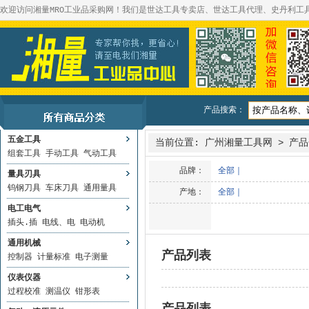
欢迎访问湘量MRO工业品采购网！我们是世达工具专卖店、世达工具代理、史丹利工
产品搜索：
五金工具
当前位置:
广州湘量工具网
>
产品
组套工具
手动工具
气动工具
品牌：
全部
｜
量具刃具
钨钢刀具
车床刀具
通用量具
产地：
全部
｜
电工电气
插头.插
电线、电
电动机
通用机械
产品列表
控制器
计量标准
电子测量
仪表仪器
过程校准
测温仪
钳形表
产品列表