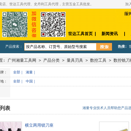
专卖店、世达工具代理、史丹利工具代理，主营五金工具批发。
加
世达工具首页
新闻资讯
产品搜索：
热搜:
置:
广州湘量工具网
>
产品分类
>
量具刃具
>
数控工具
>
数控铣刀
品牌：
全部
｜
湘量
｜
产地：
全部
｜
中国
｜
列表
湘量专业技术人员帮助您产品选型与技
横立两用锁刀座