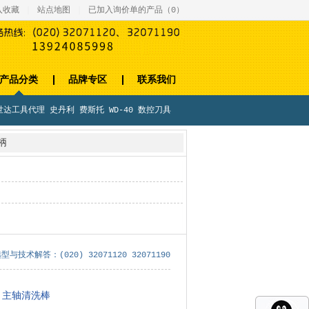
入收藏
｜
站点地图
｜
已加入询价单的产品（
0
）
产品分类
品牌专区
联系我们
世达工具代理
史丹利
费斯托
WD-40
数控刀具
柄
术解答：(020) 32071120 32071190
主轴清洗棒