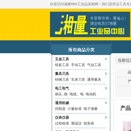
欢迎访问湘量MRO工业品采购网！我们是世达工具
五金工具
当前位
组套工具
手动工具
气动工具
量具刃具
钨钢刀具
车床刀具
通用量具
电工电气
插头.插
电线、电
电动机
通用机械
产品
控制器
计量标准
电子测量
仪表仪器
过程校准
测温仪
钳形表