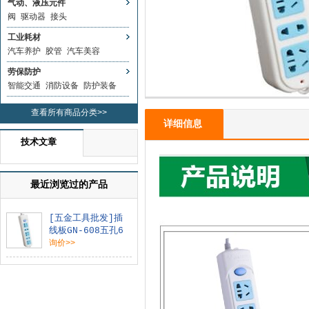
气动、液压元件
阀
驱动器
接头
工业耗材
汽车养护
胶管
汽车美容
劳保防护
智能交通
消防设备
防护装备
查看所有商品分类>>
详细信息
技术文章
最近浏览过的产品
[五金工具批发]插
线板GN-608五孔6
米
询价>>