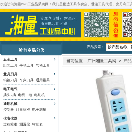
欢迎访问湘量MRO工业品采购网！我们是世达工具专卖店、世达工具代理、史丹利工
产品搜索：
五金工具
当前位置:
广州湘量工具网
>
产品
组套工具
手动工具
气动工具
量具刃具
钨钢刀具
车床刀具
通用量具
电工电气
插头.插
电线、电
电动机
通用机械
控制器
计量标准
电子测量
仪表仪器
过程校准
测温仪
钳形表