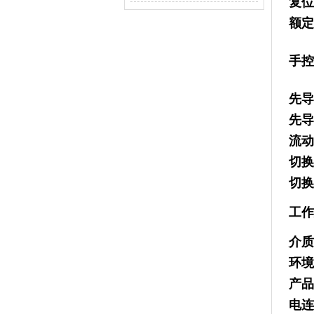
复
额
手
先
先
流
切
切
工
介
环
产
电