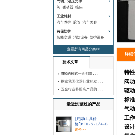
气动、液压元件
阀
驱动器
接头
工业耗材
汽车养护
胶管
汽车美容
劳保防护
智能交通
消防设备
防护装备
查看所有商品分类>>
详细
技术文章
特性
MRO的模式一直都影...
阀
探索我国仪器行业的发...
五金行业将提高产品的...
驱
标
最近浏览过的产品
气
工
[电动工具价
格]MFH-5-1/4-B
设
15901
询价>>