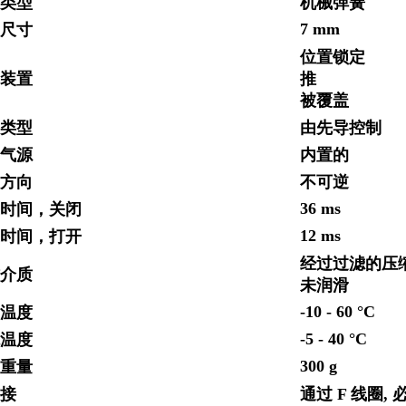
位类型
机械弹簧
7 mm
定尺寸
位置锁定
控装置
推
被覆盖
导类型
由先导控制
导气源
内置的
动方向
不可逆
36 ms
换时间，关闭
12 ms
换时间，打开
经过过滤的压缩空
作介质
未润滑
-10 - 60 °C
质温度
-5 - 40 °C
境温度
300 g
品重量
连接
通过 F 线圈,