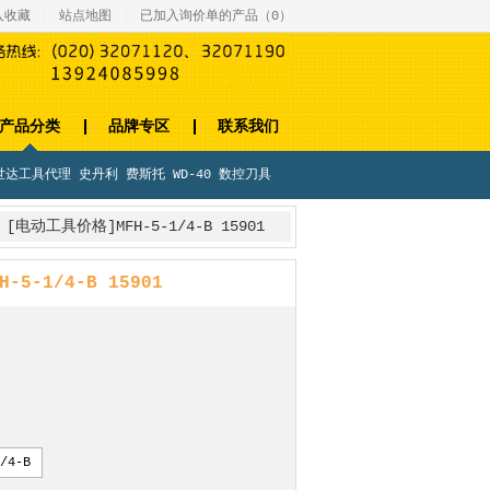
入收藏
｜
站点地图
｜
已加入询价单的产品（
0
）
产品分类
品牌专区
联系我们
世达工具代理
史丹利
费斯托
WD-40
数控刀具
>
[电动工具价格]MFH-5-1/4-B 15901
-5-1/4-B 15901
/4-B