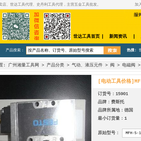
专卖店、世达工具代理、史丹利工具代理，主营五金工具批发。
加
世达工具首页
新闻资讯
产品搜索：
热搜:
置:
广州湘量工具网
>
产品分类
>
气动、液压元件
>
阀
>
电磁阀
[电动工具价格]MFH
订货号：
15901
品牌：
费斯托
品牌所属地：
德国
最小订货量：
1
原始型号：
MFH-5-1