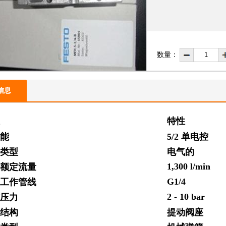
数量：
信息
特性
功能
5/2 单电控
动类型
电气的
1,300 l/min
准额定流量
G1/4
动工作管线
2 - 10 bar
作压力
计结构
提动阀座