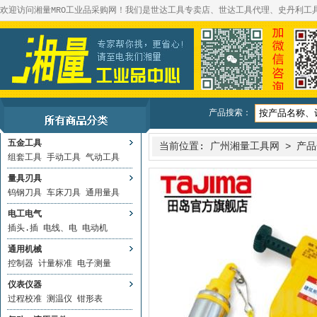
欢迎访问湘量MRO工业品采购网！我们是世达工具专卖店、世达工具代理、史丹利工
产品搜索：
五金工具
当前位置:
广州湘量工具网
>
产品
组套工具
手动工具
气动工具
量具刃具
钨钢刀具
车床刀具
通用量具
电工电气
插头.插
电线、电
电动机
通用机械
控制器
计量标准
电子测量
仪表仪器
过程校准
测温仪
钳形表