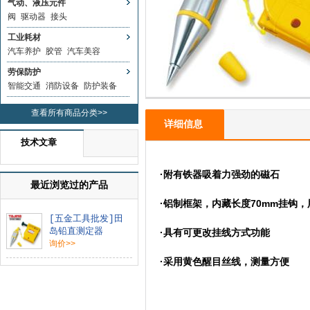
气动、液压元件
阀
驱动器
接头
工业耗材
汽车养护
胶管
汽车美容
劳保防护
智能交通
消防设备
防护装备
查看所有商品分类>>
详细信息
技术文章
·附有铁器吸着力强劲的磁石
最近浏览过的产品
·铝制框架，内藏长度70mm挂钩
[五金工具批发]田
岛铅直测定器
·具有可更改挂线方式功能
询价>>
·采用黄色醒目丝线，测量方便