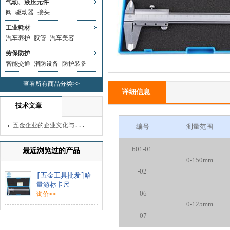
气动、液压元件
阀
驱动器
接头
工业耗材
汽车养护
胶管
汽车美容
劳保防护
智能交通
消防设备
防护装备
查看所有商品分类>>
详细信息
技术文章
五金企业的企业文化与...
编号
测量范围
601-01
最近浏览过的产品
0-150mm
-02
[五金工具批发]哈
量游标卡尺
-06
询价>>
0-125mm
-07