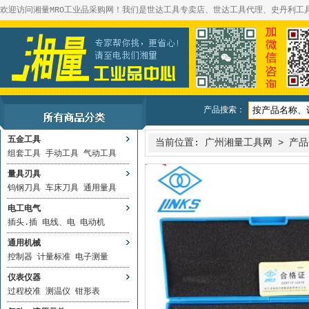
欢迎访问湘量MRO工业品采购网！我们是世达工具专卖店、世达工具代理、史丹利工
产品搜索：
五金工具
当前位置:
广州湘量工具网
>
产品
组套工具
手动工具
气动工具
量具刃具
钨钢刀具
车床刀具
通用量具
电工电气
插头.插
电线、电
电动机
通用机械
控制器
计量标准
电子测量
仪表仪器
过程校准
测温仪
钳形表